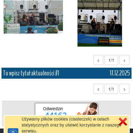
<
1/1
>
Tu wpisz tytuł aktualności #1
17.12.2025
<
1/1
>
Odwiedzin
44162
Używamy plików cookies (ciasteczek) w celach
statystycznych oraz by ułatwić korzystanie z naszego
serwisu.
Stworzone przez
pl.mfirma.eu