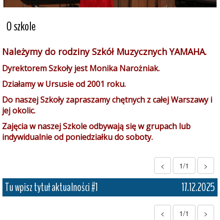
O szkole
Należymy do rodziny Szkół Muzycznych YAMAHA.
Dyrektorem Szkoły jest Monika Narożniak.
Działamy w Ursusie od 2001 roku.
Do naszej Szkoły zapraszamy chętnych z całej Warszawy i
jej okolic.
Zajęcia w naszej Szkole odbywają się w grupach lub
indywidualnie od poniedziałku do soboty.
<
1/1
>
Tu wpisz tytuł aktualności #1
17.12.2025
<
1/1
>